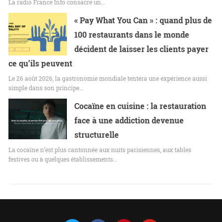
La radio France Info consacre un…
« Pay What You Can » : quand plus de
100 restaurants dans le monde
décident de laisser les clients payer
ce qu’ils peuvent
Le 26 août 2026, la gastronomie mondiale tentera une expérience aussi
simple dans son principe…
Cocaïne en cuisine : la restauration
face à une addiction devenue
structurelle
La cocaïne n’est plus cantonnée aux nuits parisiennes, aux tables
festives ou à quelques établissements…