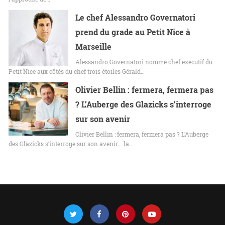
Le chef Alessandro Governatori
prend du grade au Petit Nice à
Marseille
Alessandro Governatori nommé chef exécutif du
Petit Nice aux côtés du chef trois étoiles Gérald…
Olivier Bellin : fermera, fermera pas
? L’Auberge des Glazicks s’interroge
sur son avenir
Olivier Bellin : fermera, fermera pas ? L’Auberge
des Glazicks s’interroge sur son avenir... la…