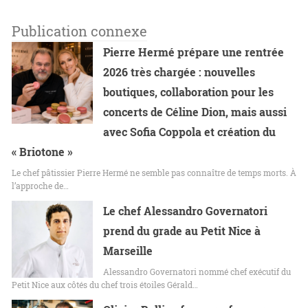
Publication connexe
Pierre Hermé prépare une rentrée
2026 très chargée : nouvelles
boutiques, collaboration pour les
concerts de Céline Dion, mais aussi
avec Sofia Coppola et création du
« Briotone »
Le chef pâtissier Pierre Hermé ne semble pas connaître de temps morts. À
l’approche de…
Le chef Alessandro Governatori
prend du grade au Petit Nice à
Marseille
Alessandro Governatori nommé chef exécutif du
Petit Nice aux côtés du chef trois étoiles Gérald…