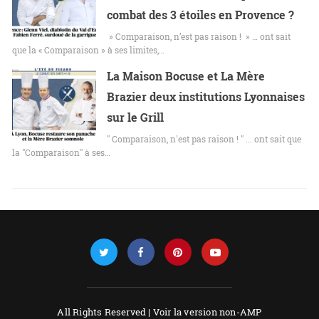
combat des 3 étoiles en Provence ?
» Comparaison, n’est pas raison ! » … ont sait
que la « Comparaison » à ses limites,…
La Maison Bocuse et La Mère
Brazier deux institutions Lyonnaises
sur le Grill
" Comparaison, n'est pas raison ! " ... ont sait que
la "Comparaison" à ses…
All Rights Reserved |
Voir la version non-AMP