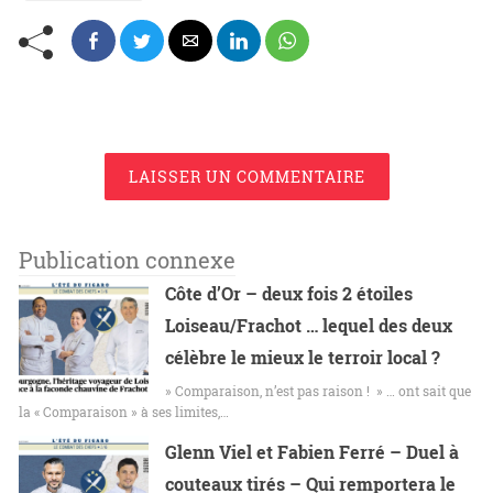
LAISSER UN COMMENTAIRE
Publication connexe
Côte d’Or – deux fois 2 étoiles
Loiseau/Frachot … lequel des deux
célèbre le mieux le terroir local ?
» Comparaison, n’est pas raison ! » … ont sait que
la « Comparaison » à ses limites,…
Glenn Viel et Fabien Ferré – Duel à
couteaux tirés – Qui remportera le