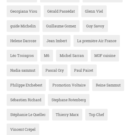
Georgiana Viou
Gérald Passédat
Glenn Viel
guide Michelin
Guillaume Gomez
Guy Savoy
Helene Darroze
Jean Imbert
La première Air France
Léo Troisgros
M6
Michel Sarran
MOF cuisine
Nadia sammut
Pascal Ory
Paul Pairet
Philippe Etchebest
Promotion Voltaire
Reine Sammut
Sébastien Richard
Stephane Rotenberg
Stéphanie Le Quellec
Thierry Marx
Top Chef
Vincent Crépel