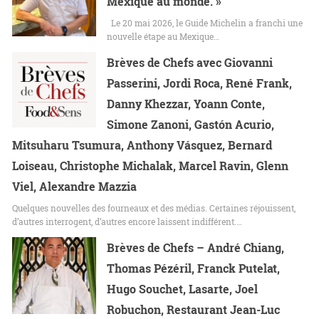
Mexique au monde. »
Le 20 mai 2026, le Guide Michelin a franchi une
nouvelle étape au Mexique…
Brèves de Chefs avec Giovanni
Passerini, Jordi Roca, René Frank,
Danny Khezzar, Yoann Conte,
Simone Zanoni, Gastón Acurio,
Mitsuharu Tsumura, Anthony Vásquez, Bernard
Loiseau, Christophe Michalak, Marcel Ravin, Glenn
Viel, Alexandre Mazzia
Quelques nouvelles des fourneaux et des médias. Certaines réjouissent,
d’autres interrogent, d’autres encore laissent indifférent.…
Brèves de Chefs – André Chiang,
Thomas Pézéril, Franck Putelat,
Hugo Souchet, Lasarte, Joel
Robuchon, Restaurant Jean-Luc