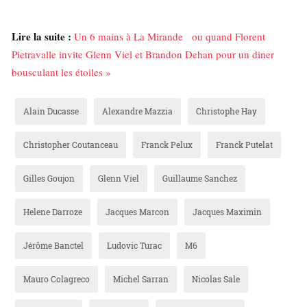
Lire la suite :
Un 6 mains à La Mirande ou quand Florent
Pietravalle invite Glenn Viel et Brandon Dehan pour un diner
bousculant les étoiles »
Alain Ducasse
Alexandre Mazzia
Christophe Hay
Christopher Coutanceau
Franck Pelux
Franck Putelat
Gilles Goujon
Glenn Viel
Guillaume Sanchez
Helene Darroze
Jacques Marcon
Jacques Maximin
Jérôme Banctel
Ludovic Turac
M6
Mauro Colagreco
Michel Sarran
Nicolas Sale