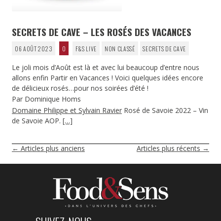
SECRETS DE CAVE – LES ROSÉS DES VACANCES
06 AOÛT 2023
0
F&S LIVE
NON CLASSÉ
SECRETS DE CAVE
Le joli mois d’Août est là et avec lui beaucoup d’entre nous
allons enfin Partir en Vacances ! Voici quelques idées encore
de délicieux rosés…pour nos soirées d’été !
Par Dominique Homs
Domaine Philippe et Sylvain Ravier
Rosé de Savoie 2022 – Vin
de Savoie AOP.
[…]
NAVIGATION
←
Articles plus anciens
Articles plus récents
→
DES
ARTICLES