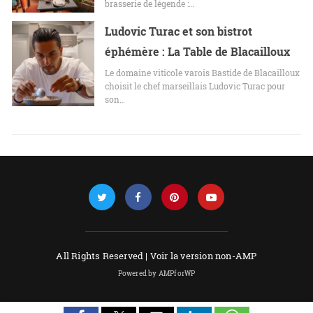
brasserie de légende :…
Ludovic Turac et son bistrot
éphémère : La Table de Blacailloux
Le domaine viticole varois Bastide de Blacailloux
choisit le chef marseillais Ludovic Turac pour
son…
All Rights Reserved |
Voir la version non-AMP
Powered by AMPforWP