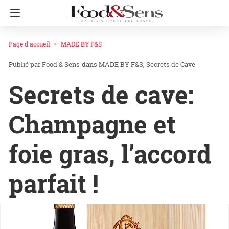
Page d'accueil
MADE BY F&S
Food & Sens
dans
MADE BY F&S
Secrets de Cave
Secrets de cave:
Champagne et
foie gras, l’accord
parfait !