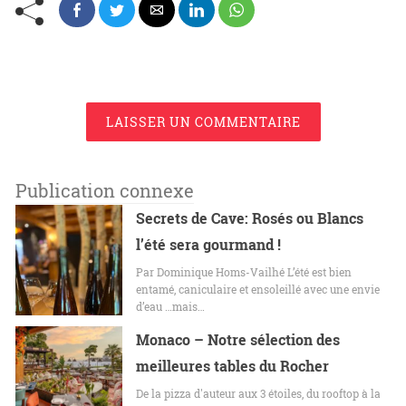
LAISSER UN COMMENTAIRE
Publication connexe
Secrets de Cave: Rosés ou Blancs
l’été sera gourmand !
Par Dominique Homs-Vailhé L’été est bien
entamé, caniculaire et ensoleillé avec une envie
d’eau …mais…
Monaco – Notre sélection des
meilleures tables du Rocher
De la pizza d'auteur aux 3 étoiles, du rooftop à la