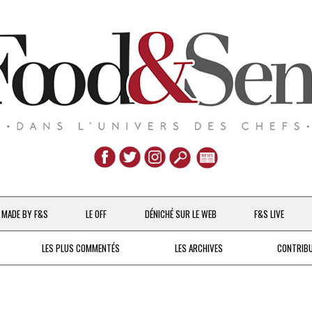
Aller
au
MADE BY F&S
LE OFF
DÉNICHÉ SUR LE WEB
F&S LIVE
contenu
CHEFS & ACTUALITÉS
LES PLUS COMMENTÉS
LES ARCHIVES
CONTRIB
UNE POULE SUR UN MUR
DE 2007 À 2015
À LA PETITE CUILLÈRE
DEPUIS 2016