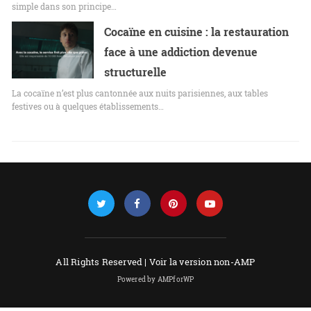
simple dans son principe…
Cocaïne en cuisine : la restauration
face à une addiction devenue
structurelle
La cocaïne n’est plus cantonnée aux nuits parisiennes, aux tables
festives ou à quelques établissements…
All Rights Reserved |
Voir la version non-AMP
Powered by AMPforWP