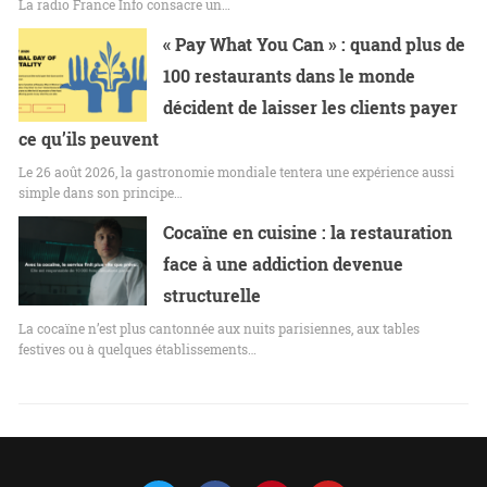
La radio France Info consacre un…
« Pay What You Can » : quand plus de
100 restaurants dans le monde
décident de laisser les clients payer
ce qu’ils peuvent
Le 26 août 2026, la gastronomie mondiale tentera une expérience aussi
simple dans son principe…
Cocaïne en cuisine : la restauration
face à une addiction devenue
structurelle
La cocaïne n’est plus cantonnée aux nuits parisiennes, aux tables
festives ou à quelques établissements…