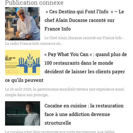
Publication connexe
» Ces Destins qui Font l’Info » – Le
chef Alain Ducasse raconté sur
France Info
Le Chef Alain Ducasse raconté sur France Info -
La radio France Info consacre un…
« Pay What You Can » : quand plus de
100 restaurants dans le monde
décident de laisser les clients payer
ce qu’ils peuvent
Le 26 août 2026, la gastronomie mondiale tentera une expérience aussi
simple dans son principe…
Cocaïne en cuisine : la restauration
face à une addiction devenue
structurelle
La cocaïne n’est plus cantonnée aux nuits parisiennes, aux tables