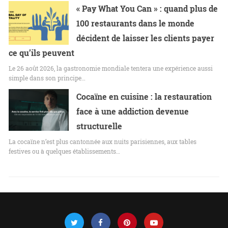
« Pay What You Can » : quand plus de
100 restaurants dans le monde
décident de laisser les clients payer
ce qu’ils peuvent
Le 26 août 2026, la gastronomie mondiale tentera une expérience aussi
simple dans son principe…
Cocaïne en cuisine : la restauration
face à une addiction devenue
structurelle
La cocaïne n’est plus cantonnée aux nuits parisiennes, aux tables
festives ou à quelques établissements…