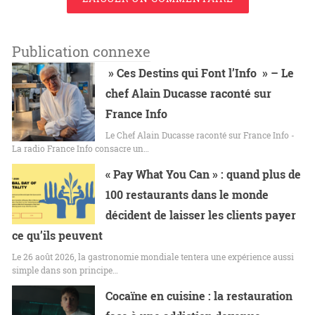
Publication connexe
» Ces Destins qui Font l’Info » – Le
chef Alain Ducasse raconté sur
France Info
Le Chef Alain Ducasse raconté sur France Info -
La radio France Info consacre un…
« Pay What You Can » : quand plus de
100 restaurants dans le monde
décident de laisser les clients payer
ce qu’ils peuvent
Le 26 août 2026, la gastronomie mondiale tentera une expérience aussi
simple dans son principe…
Cocaïne en cuisine : la restauration