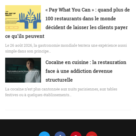
« Pay What You Can » : quand plus de
100 restaurants dans le monde
décident de laisser les clients payer
ce qu’ils peuvent
Le 26 août 2026, la gastronomie mondiale tentera une expérience aussi
simple dans son principe…
Cocaïne en cuisine : la restauration
face à une addiction devenue
structurelle
La cocaïne n’est plus cantonnée aux nuits parisiennes, aux tables
festives ou à quelques établissements…