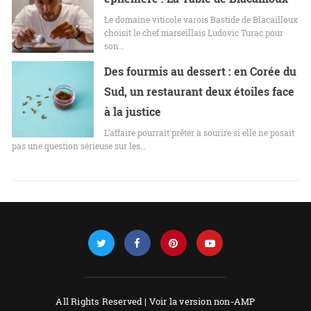
Le domaine viticole varois Bastide de Blacailloux
choisit le chef marseillais Ludovic Turac pour
son…
Des fourmis au dessert : en Corée du
Sud, un restaurant deux étoiles face
à la justice
L’affaire pourrait prêter à sourire si elle ne posait
pas une question sérieuse sur les…
All Rights Reserved |
Voir la version non-AMP