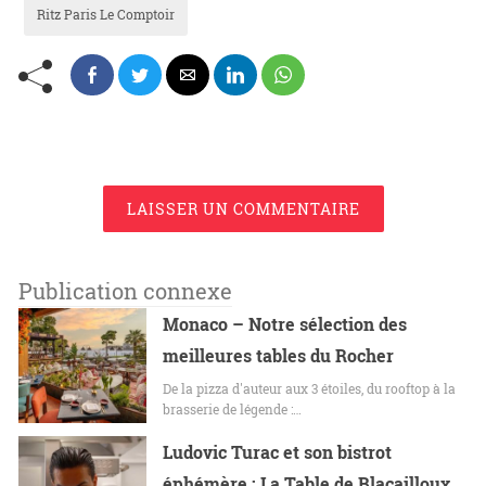
Ritz Paris Le Comptoir
LAISSER UN COMMENTAIRE
Publication connexe
Monaco – Notre sélection des
meilleures tables du Rocher
De la pizza d'auteur aux 3 étoiles, du rooftop à la
brasserie de légende :…
Ludovic Turac et son bistrot
éphémère : La Table de Blacailloux