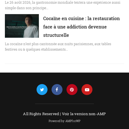
Le 26 août 2026, la gastronomie mondiale tentera une expérience aussi
simple dans son principe…
Cocaïne en cuisine : la restauration
face à une addiction devenue
structurelle
La cocaïne n’est plus cantonnée aux nuits parisiennes, aux tables
festives ou à quelques établissements…
All Rights Reserved |
Voir la version non-AMP
Powered by AMPforWP