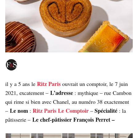
Ritz Paris
il y a 5 ans le
ouvrait un comptoir, le 7 juin
L’adresse
2021, excatement –
: mythique – rue Cambon
qui rime si bien avec Chanel, au numéro 38 exactement
Le nom
Ritz Paris Le Comptoir
Spécialité
–
:
–
: la
Le chef-pâtissier
François Perret –
pâtisserie –