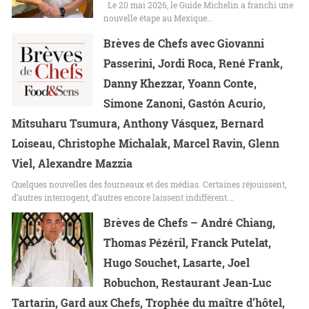
Le 20 mai 2026, le Guide Michelin a franchi une
nouvelle étape au Mexique…
Brèves de Chefs avec Giovanni
Passerini, Jordi Roca, René Frank,
Danny Khezzar, Yoann Conte,
Simone Zanoni, Gastón Acurio,
Mitsuharu Tsumura, Anthony Vásquez, Bernard
Loiseau, Christophe Michalak, Marcel Ravin, Glenn
Viel, Alexandre Mazzia
Quelques nouvelles des fourneaux et des médias. Certaines réjouissent,
d’autres interrogent, d’autres encore laissent indifférent.…
Brèves de Chefs – André Chiang,
Thomas Pézéril, Franck Putelat,
Hugo Souchet, Lasarte, Joel
Robuchon, Restaurant Jean-Luc
Tartarin, Gard aux Chefs, Trophée du maître d’hôtel,