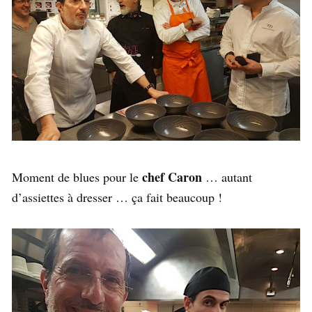
chef Caron
Moment de blues pour le
… autant
d’assiettes à dresser … ça fait beaucoup !