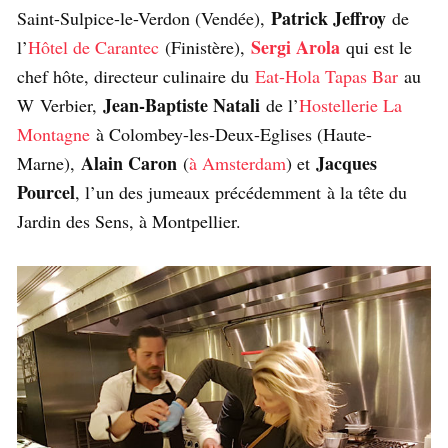
Patrick Jeffroy
Saint-Sulpice-le-Verdon (Vendée),
de
Sergi Arola
l’
Hôtel de Carantec
(Finistère),
qui est le
chef hôte, directeur culinaire du
Eat-Hola Tapas Bar
au
Jean-Baptiste Natali
W Verbier,
de l’
Hostellerie La
Montagne
à Colombey-les-Deux-Eglises (Haute-
Alain Caron
Jacques
Marne),
(
à Amsterdam
) et
Pourcel
, l’un des jumeaux précédemment à la tête du
Jardin des Sens, à Montpellier.