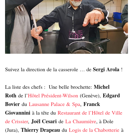
Sergi Arola
Suivez la direction de la casserole … de
!
Michel
La liste des chefs : Une belle brochette:
Roth
Edgard
de l’
Hôtel Président-Wilson
(Genève),
Bovier
Franck
du
Lausanne Palace & Spa
,
Giovannini
à la tête du
Restaurant de l’Hôtel de Ville
Joël Cesari
de Crissier
,
de
La Chaumière
, à Dole
Thierry Drapeau
(Jura),
du
Logis de la Chabotterie
à