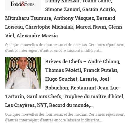
Danny Khezzar, Yoann Conte,
Simone Zanoni, Gastón Acurio,
Mitsuharu Tsumura, Anthony Vásquez, Bernard
Loiseau, Christophe Michalak, Marcel Ravin, Glenn
Viel, Alexandre Mazzia
Quelques nouvelles des fourneaux et des médias. Certaines réjouissent,
d’autres interrogent, d’autres encore laissent indifférent.…
Brèves de Chefs – André Chiang,
Thomas Pézéril, Franck Putelat,
Hugo Souchet, Lasarte, Joel
Robuchon, Restaurant Jean-Luc
Tartarin, Gard aux Chefs, Trophée du maître d’hôtel,
Les Crayères, NYT, Record du monde,…
Quelques nouvelles des fourneaux et des médias. Certaines réjouissent,
d’autres interrogent, d’autres encore laissent indifférent.…