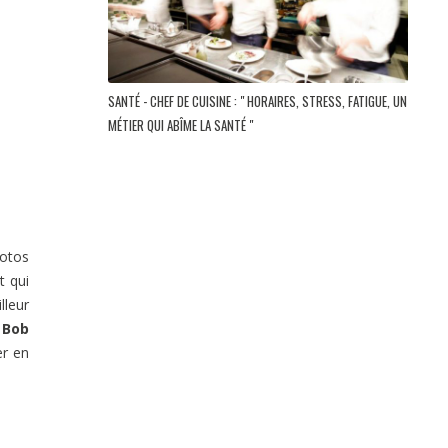
SANTÉ - CHEF DE CUISINE : " HORAIRES, STRESS, FATIGUE, UN
MÉTIER QUI ABÎME LA SANTÉ "
hotos
t qui
illeur
e
Bob
er en