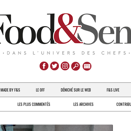
Aller
au
MADE BY F&S
LE OFF
DÉNICHÉ SUR LE WEB
F&S LIVE
contenu
CHEFS & ACTUALITÉS
LES PLUS COMMENTÉS
LES ARCHIVES
CONTRIB
UNE POULE SUR UN MUR
DE 2007 À 2015
À LA PETITE CUILLÈRE
DEPUIS 2016