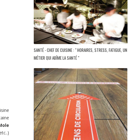
SANTÉ - CHEF DE CUISINE : " HORAIRES, STRESS, FATIGUE, UN
MÉTIER QUI ABÎME LA SANTÉ "
isine
taine
Mole
tc..)