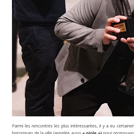
Parmi les rencontres les plus intéressantes, il y a eu certain
historiques de la ville (appelée aussi
« piole »)
pour promouvoir l