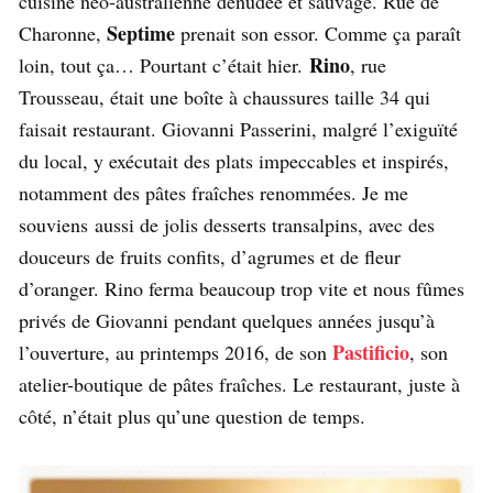
cuisine néo-australienne dénudée et sauvage. Rue de
Septime
Charonne,
prenait son essor. Comme ça paraît
Rino
loin, tout ça… Pourtant c’était hier.
, rue
Trousseau, était une boîte à chaussures taille 34 qui
faisait restaurant. Giovanni Passerini, malgré l’exiguïté
du local, y exécutait des plats impeccables et inspirés,
notamment des pâtes fraîches renommées. Je me
souviens aussi de jolis desserts transalpins, avec des
douceurs de fruits confits, d’agrumes et de fleur
d’oranger. Rino ferma beaucoup trop vite et nous fûmes
privés de Giovanni pendant quelques années jusqu’à
Pastificio
l’ouverture, au printemps 2016, de son
, son
atelier-boutique de pâtes fraîches. Le restaurant, juste à
côté, n’était plus qu’une question de temps.