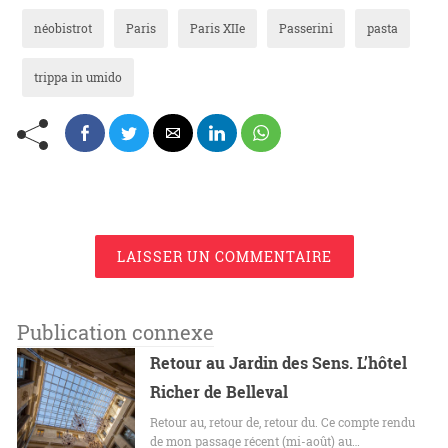
néobistrot
Paris
Paris XIIe
Passerini
pasta
trippa in umido
LAISSER UN COMMENTAIRE
Publication connexe
Retour au Jardin des Sens. L’hôtel
Richer de Belleval
Retour au, retour de, retour du. Ce compte rendu
de mon passage récent (mi-août) au…