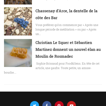
Chassenay d’Arce, la dentelle de la
côte des Bar
Vous préférez qu’on commence par « Après une
longue période de méditation » ou par « Après
un…
Christian Le Squer et Sébastien
Martinez donnent un nouvel élan au
Moulin de Rosmadec
Sophie Brissaud pour Food&Sens. En tête de cet
article, une gaufre. Toute petite, un amuse-
bouche.…