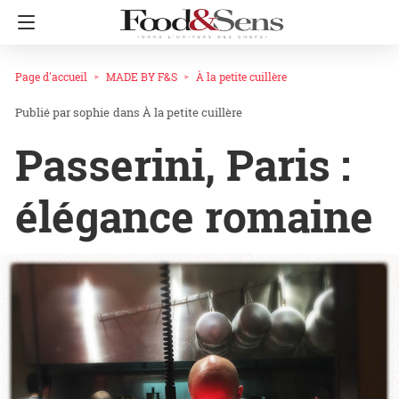
Page d'accueil
MADE BY F&S
À la petite cuillère
sophie
dans
À la petite cuillère
Passerini, Paris :
élégance romaine