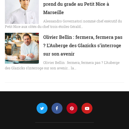
prend du grade au Petit Nice à
Marseille
Alessandro Governatori nommé chef exécutif du
Petit Nice aux côtés du chef trois étoiles Gérald…
Olivier Bellin : fermera, fermera pas
? L’Auberge des Glazicks s’interroge
sur son avenir
Olivier Bellin : fermera, fermera pas ? L’Auberge
des Glazicks s’interroge sur son avenir... la…