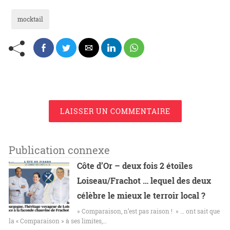
mocktail
LAISSER UN COMMENTAIRE
Publication connexe
Côte d’Or – deux fois 2 étoiles
Loiseau/Frachot … lequel des deux
célèbre le mieux le terroir local ?
» Comparaison, n’est pas raison ! » … ont sait que
la « Comparaison » à ses limites,…