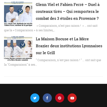
Glenn Viel et Fabien Ferré – Duel à
couteaux tirés – Qui remportera le
combat des 3 étoiles en Provence ?
» Comparaison, n’est pas raison ! » … ont sait
que la « Comparaison » à ses limites,…
La Maison Bocuse et La Mère
Brazier deux institutions Lyonnaises
sur le Grill
" Comparaison, n'est pas raison ! " ... ont sait que
la "Comparaison" à ses…