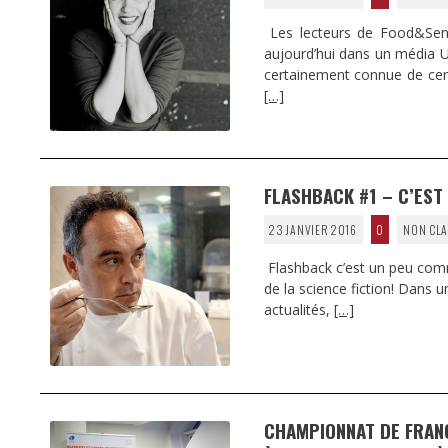
Les lecteurs de Food&Sens 
aujourd’hui dans un média U
certainement connue de cert
[…]
FLASHBACK #1 – C’ES
23 JANVIER 2016
0
NON CLA
Flashback c’est un peu comm
de la science fiction! Dans 
actualités,
[…]
CHAMPIONNAT DE FRANC