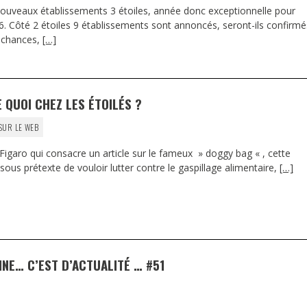
 nouveaux établissements 3 étoiles, année donc exceptionnelle pour
16. Côté 2 étoiles 9 établissements sont annoncés, seront-ils confirmé
s chances,
[…]
 QUOI CHEZ LES ÉTOILÉS ?
SUR LE WEB
Figaro qui consacre un article sur le fameux » doggy bag « , cette
us prétexte de vouloir lutter contre le gaspillage alimentaire,
[…]
INE… C’EST D’ACTUALITÉ … #51