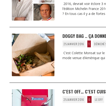
2016, devrait voir éclore 3
l’édition Michelin France 20
? En tous cas il y a de forte
DOGGY BAG .. ÇA DONNE
25 JANVIER 2016
1
DÉNICHÉ 
C’est Colette Monsat sur le 
mode venue d’Amérique qui so
C’EST OFF… C’EST CUIS
25 JANVIER 2016
0
LE OFF