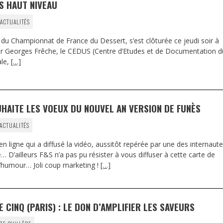
S HAUT NIVEAU
 ACTUALITÉS
du Championnat de France du Dessert, s’est clôturée ce jeudi soir à
er Georges Frêche, le CEDUS (Centre d’Etudes et de Documentation d
ale,
[…]
HAITE LES VOEUX DU NOUVEL AN VERSION DE FUNÈS
 ACTUALITÉS
n ligne qui a diffusé la vidéo, aussitôt repérée par une des internaut
e… D’ailleurs F&S n’a pas pu résister à vous diffuser à cette carte de
d’humour… Joli coup marketing !
[…]
E CINQ (PARIS) : LE DON D’AMPLIFIER LES SAVEURS