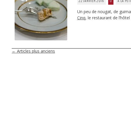
22 JANVIER 2016
0
À LA PET
Un peu de nougat, de guimau
Cinq
, le restaurant de l’hôt
NAVIGATION
←
Articles plus anciens
DES
ARTICLES