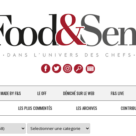
Aller
au
MADE BY F&S
LE OFF
DÉNICHÉ SUR LE WEB
F&S LIVE
contenu
CHEFS & ACTUALITÉS
LES PLUS COMMENTÉS
LES ARCHIVES
CONTRIB
UNE POULE SUR UN MUR
DE 2007 À 2015
À LA PETITE CUILLÈRE
DEPUIS 2016