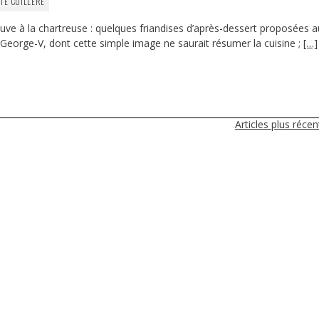
ITE CUILLÈRE
ve à la chartreuse : quelques friandises d’après-dessert proposées a
el George-V, dont cette simple image ne saurait résumer la cuisine ;
[…]
Articles plus réce