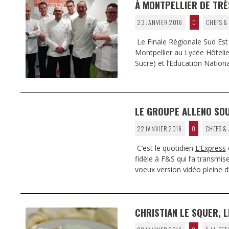
À MONTPELLIER DE TRÈ
23 JANVIER 2016
0
CHEFS &
Le Finale Régionale Sud Est 
Montpellier au Lycée Hôteli
Sucre) et l’Education Nation
LE GROUPE ALLENO SOU
22 JANVIER 2016
0
CHEFS &
C’est le quotidien
L’Express
e
fidèle à F&S qui l’a transmis
voeux version vidéo pleine 
CHRISTIAN LE SQUER, L