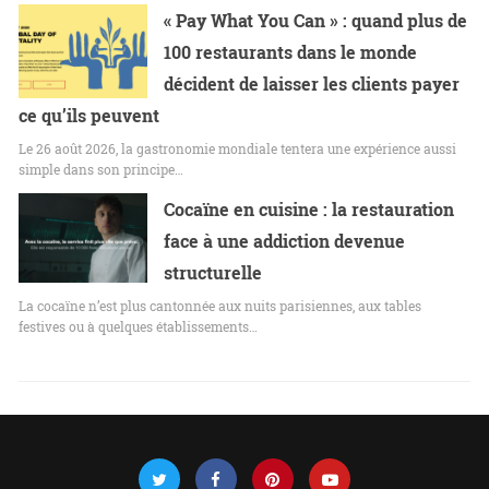
« Pay What You Can » : quand plus de
100 restaurants dans le monde
décident de laisser les clients payer
ce qu’ils peuvent
Le 26 août 2026, la gastronomie mondiale tentera une expérience aussi
simple dans son principe…
Cocaïne en cuisine : la restauration
face à une addiction devenue
structurelle
La cocaïne n’est plus cantonnée aux nuits parisiennes, aux tables
festives ou à quelques établissements…