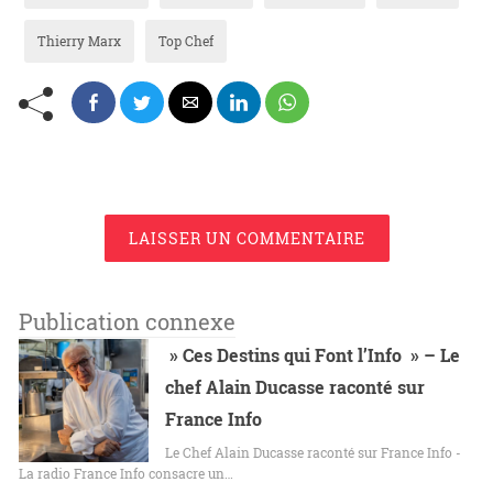
Thierry Marx
Top Chef
LAISSER UN COMMENTAIRE
Publication connexe
» Ces Destins qui Font l’Info » – Le
chef Alain Ducasse raconté sur
France Info
Le Chef Alain Ducasse raconté sur France Info -
La radio France Info consacre un…