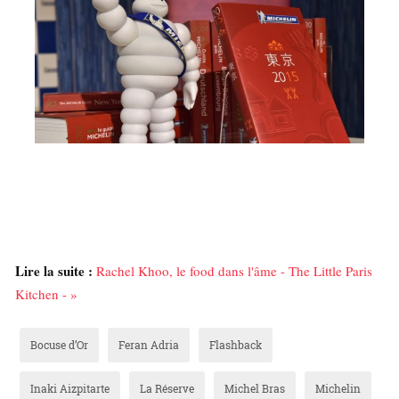
Lire la suite :
Rachel Khoo, le food dans l'âme - The Little Paris
Kitchen - »
Bocuse d’Or
Feran Adria
Flashback
Inaki Aizpitarte
La Réserve
Michel Bras
Michelin