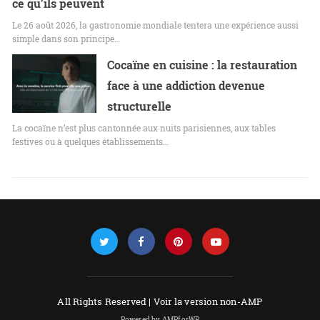
ce qu’ils peuvent
Le 26 août 2026, la gastronomie mondiale tentera une expérience aussi
simple dans son principe…
Cocaïne en cuisine : la restauration
face à une addiction devenue
structurelle
La cocaïne n’est plus cantonnée aux nuits parisiennes, aux tables
festives ou à quelques établissements…
All Rights Reserved |
Voir la version non-AMP
Powered by AMPforWP