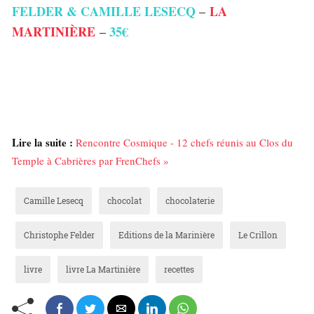
FELDER & CAMILLE LESECQ
LA
–
MARTINIÈRE
35€
–
Lire la suite :
Rencontre Cosmique - 12 chefs réunis au Clos du
Temple à Cabrières par FrenChefs »
Camille Lesecq
chocolat
chocolaterie
Christophe Felder
Editions de la Marinière
Le Crillon
livre
livre La Martinière
recettes