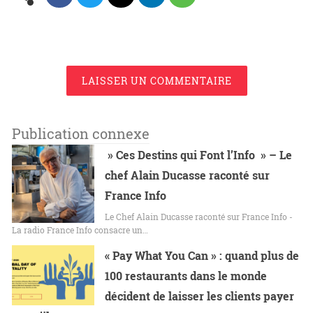
LAISSER UN COMMENTAIRE
Publication connexe
» Ces Destins qui Font l’Info » – Le
chef Alain Ducasse raconté sur
France Info
Le Chef Alain Ducasse raconté sur France Info -
La radio France Info consacre un…
« Pay What You Can » : quand plus de
100 restaurants dans le monde
décident de laisser les clients payer