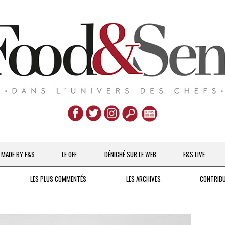
Aller
au
MADE BY F&S
LE OFF
DÉNICHÉ SUR LE WEB
F&S LIVE
contenu
CHEFS & ACTUALITÉS
LES PLUS COMMENTÉS
LES ARCHIVES
CONTRIB
UNE POULE SUR UN MUR
DE 2007 À 2015
À LA PETITE CUILLÈRE
DEPUIS 2016