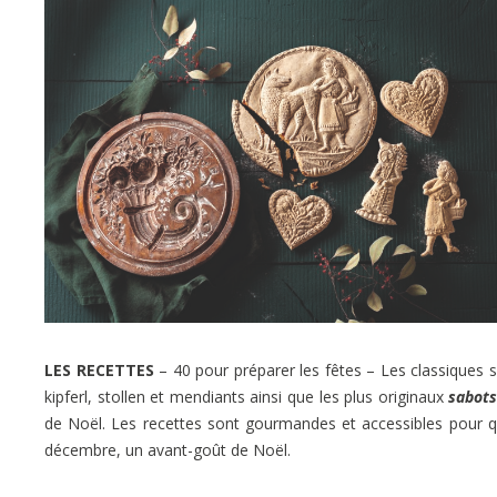
LES RECETTES
– 40 pour préparer les fêtes – Les classiques 
kipferl, stollen et mendiants ainsi que les plus originaux
sabots
de Noël. Les recettes sont gourmandes et accessibles pour q
décembre, un avant-goût de Noël.