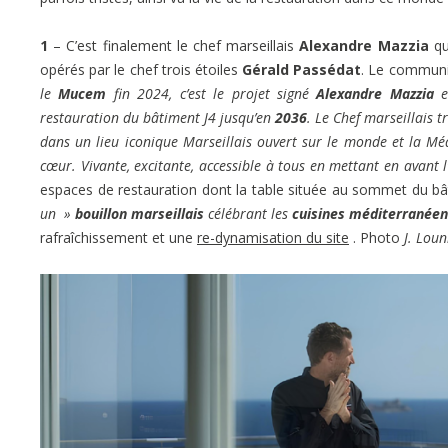
1
– C’est finalement le chef marseillais
Alexandre Mazzia
qu
opérés par le chef trois étoiles
Gérald Passédat
. Le communi
le
Mucem
fin 2024, c’est le projet signé
Alexandre Mazzia
e
restauration du bâtiment J4 jusqu’en
2036
. Le Chef marseillais 
dans un lieu iconique Marseillais ouvert sur le monde et la Médi
cœur. Vivante, excitante, accessible à tous en mettant en avant l
espaces de restauration dont la table située au sommet du b
un »
bouillon marseillais
célébrant les
cuisines méditerranée
rafraîchissement et une
re-dynamisation du site
. Photo
J. Loun