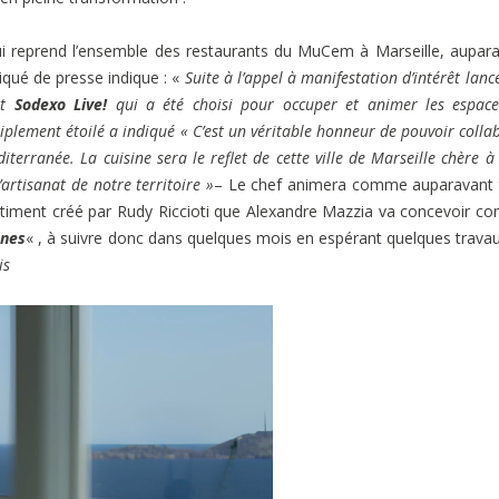
i reprend l’ensemble des restaurants du MuCem à Marseille, aupar
qué de presse indique : «
Suite à l’appel à manifestation d’intérêt lanc
t
Sodexo Live!
qui a été choisi pour occuper et animer les espac
triplement étoilé a indiqué «
C’est un véritable honneur de pouvoir colla
terranée. La cuisine sera le reflet de cette ville de Marseille chère 
’artisanat de notre territoire »
– Le chef animera comme auparavant 
âtiment créé par Rudy Riccioti que Alexandre Mazzia va concevoir 
nnes
« , à suivre donc dans quelques mois en espérant quelques trava
is