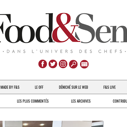
Aller
au
MADE BY F&S
LE OFF
DÉNICHÉ SUR LE WEB
F&S LIVE
contenu
CHEFS & ACTUALITÉS
LES PLUS COMMENTÉS
LES ARCHIVES
CONTRIB
UNE POULE SUR UN MUR
DE 2007 À 2015
À LA PETITE CUILLÈRE
DEPUIS 2016