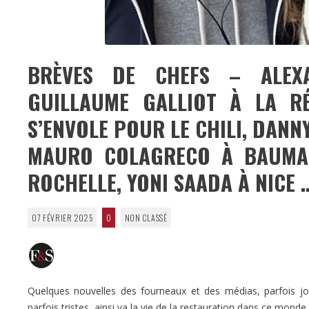
BRÈVES DE CHEFS – ALEX
GUILLAUME GALLIOT À LA RÉ
S’ENVOLE POUR LE CHILI, DANNY
MAURO COLAGRECO À BAUMAN
ROCHELLE, YONI SAADA À NICE 
07 FÉVRIER 2025
0
NON CLASSÉ
Quelques nouvelles des fourneaux et des médias, parfois joye
parfois tristes, ainsi va la vie de la restauration dans ce monde