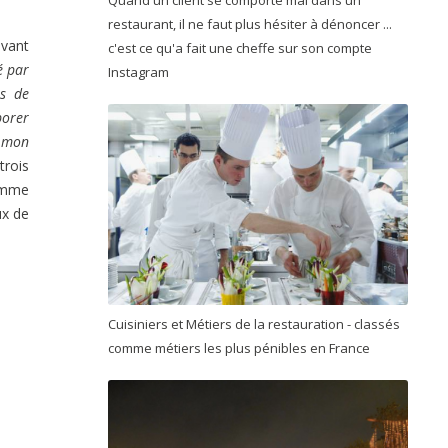
Quand un client se comporte mal dans un
restaurant, il ne faut plus hésiter à dénoncer ...
avant
c'est ce qu'a fait une cheffe sur son compte
é par
Instagram
es de
borer
à mon
trois
comme
ux de
Cuisiniers et Métiers de la restauration - classés
comme métiers les plus pénibles en France