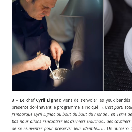
3
– Le chef
Cyril Lignac
viens de s’envoler les yeux bandés 
présente dorénavant le programme a indiqué : «
C’est parti so
j’embarque Cyril Lignac au bout du bout du monde : en Terre de 
bas nous allons rencontrer les derniers Gauchos.. des cavaliers
de se réinventer pour préserver leur identité…
« . Un numéro 