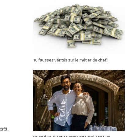
10 fausses vérités sur le métier de chef !
érêt,