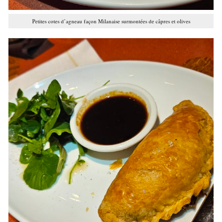
Petites cotes d’agneau façon Milanaise surmontées de câpres et olives