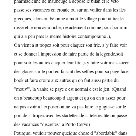
pharmacienne de maubeuge a deposė le bilan et le veto
passe ses vacances en croatie ou sur un voilier dans les iles
grecques, alors on betonne a mort le village pour attirer le
russe et le nouveau riche, (exactement comme pour bodrum
qui a a peu pres la meme histoire contemporaine .), .
On vient a st tropez soit pour claquer son fric, s 'y faire voir
et se donner l impression de faire partie de la legende,soit
pour voir les autres claquer leur fric ,s y faire voir mais sucer
des glaces sur le port en faisant des selfies pour sa page face
book et faire croire aux autres qu on fait aussi partie du
"mouv'", la vanite se paye c est normal c est le jeu. (Quand
on a beaucoup beaucoup d argent et qu on en a assez pour
ne pas avoir a l exposer on ne va pas faire le gugusse sur le
port de st tropez avec les starlettes de la tele realite on passe
des vacances "discretes" a Porto Cervo)
Pourquoi vouloir trouver quelque chose d "abordable" dans