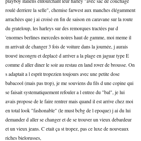
playboy italiens enfourchant leur harley "avec sac de couchage
roulė derriere la selle", chemise farwest aux manches élégamment
arrachėes que j ai croisė en fin de saison en caravane sur la route
du grateloup, les harleys sur des remorques tractėes par d
'enormes berlines mercedes noires haut de gamme, moi meme il
m arrivait de changer 3 fois de voiture dans la journėe, j aurais
trouvé incongru et deplacė d arriver a la plage en jaguar type E
comme d aller diner le soir au restau en land rover de brousse. On
s adaptait a l esprit tropezien toujours avec une petite dose
babacool (mais pas trop), je me souviens du fils d une copine qui
se faisait systematiquement refouler a l entree du "bal", je lui
avais propose de le faire rentrer mais quand il est arrive chez moi
en total look "fashonable" (le must bcbg de l epoque) j ai du lui
demander d aller se changer et de se trouver un vieux debardeur
et un vieux jeans. C etait ça st tropez, pas ce luxe de nouveaux
riches bielorusses,