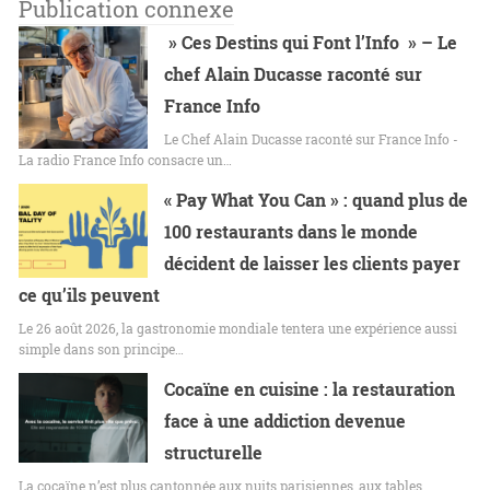
Publication connexe
» Ces Destins qui Font l’Info » – Le
chef Alain Ducasse raconté sur
France Info
Le Chef Alain Ducasse raconté sur France Info -
La radio France Info consacre un…
« Pay What You Can » : quand plus de
100 restaurants dans le monde
décident de laisser les clients payer
ce qu’ils peuvent
Le 26 août 2026, la gastronomie mondiale tentera une expérience aussi
simple dans son principe…
Cocaïne en cuisine : la restauration
face à une addiction devenue
structurelle
La cocaïne n’est plus cantonnée aux nuits parisiennes, aux tables