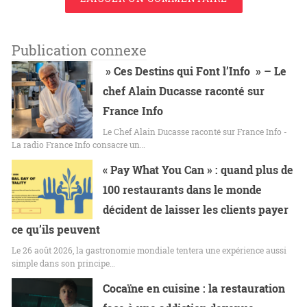
Publication connexe
» Ces Destins qui Font l’Info » – Le
chef Alain Ducasse raconté sur
France Info
Le Chef Alain Ducasse raconté sur France Info -
La radio France Info consacre un…
« Pay What You Can » : quand plus de
100 restaurants dans le monde
décident de laisser les clients payer
ce qu’ils peuvent
Le 26 août 2026, la gastronomie mondiale tentera une expérience aussi
simple dans son principe…
Cocaïne en cuisine : la restauration