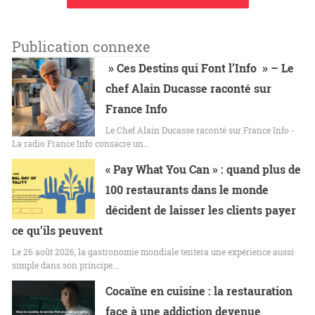
Publication connexe
» Ces Destins qui Font l’Info » – Le
chef Alain Ducasse raconté sur
France Info
Le Chef Alain Ducasse raconté sur France Info -
La radio France Info consacre un…
« Pay What You Can » : quand plus de
100 restaurants dans le monde
décident de laisser les clients payer
ce qu’ils peuvent
Le 26 août 2026, la gastronomie mondiale tentera une expérience aussi
simple dans son principe…
Cocaïne en cuisine : la restauration
face à une addiction devenue