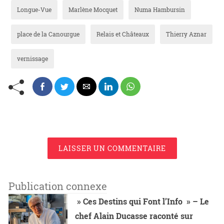
Longue-Vue
Marlène Mocquet
Numa Hambursin
place de la Canourgue
Relais et Châteaux
Thierry Aznar
vernissage
LAISSER UN COMMENTAIRE
Publication connexe
» Ces Destins qui Font l’Info » – Le
chef Alain Ducasse raconté sur