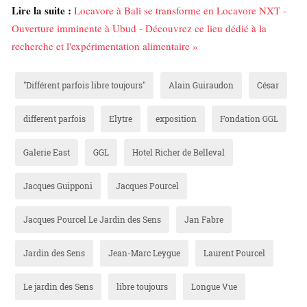
Lire la suite :
Locavore à Bali se transforme en Locavore NXT -
Ouverture imminente à Ubud - Découvrez ce lieu dédié à la
recherche et l'expérimentation alimentaire »
"Différent parfois libre toujours"
Alain Guiraudon
César
different parfois
Elytre
exposition
Fondation GGL
Galerie East
GGL
Hotel Richer de Belleval
Jacques Guipponi
Jacques Pourcel
Jacques Pourcel Le Jardin des Sens
Jan Fabre
Jardin des Sens
Jean-Marc Leygue
Laurent Pourcel
Le jardin des Sens
libre toujours
Longue Vue