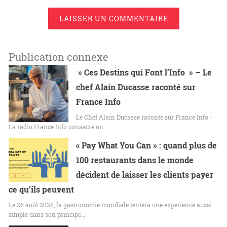
LAISSER UN COMMENTAIRE
Publication connexe
» Ces Destins qui Font l’Info » – Le
chef Alain Ducasse raconté sur
France Info
Le Chef Alain Ducasse raconté sur France Info -
La radio France Info consacre un…
« Pay What You Can » : quand plus de
100 restaurants dans le monde
décident de laisser les clients payer
ce qu’ils peuvent
Le 26 août 2026, la gastronomie mondiale tentera une expérience aussi
simple dans son principe…