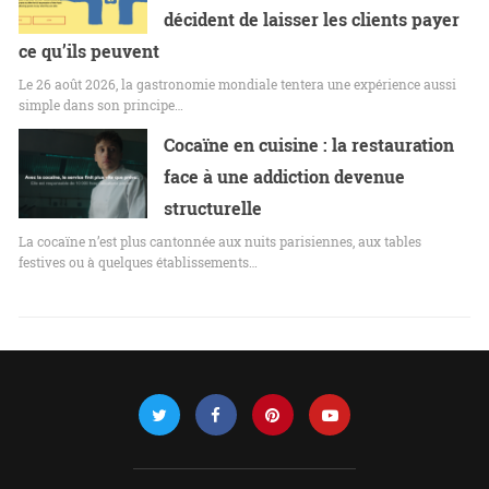
décident de laisser les clients payer
ce qu’ils peuvent
Le 26 août 2026, la gastronomie mondiale tentera une expérience aussi
simple dans son principe…
Cocaïne en cuisine : la restauration
face à une addiction devenue
structurelle
La cocaïne n’est plus cantonnée aux nuits parisiennes, aux tables
festives ou à quelques établissements…