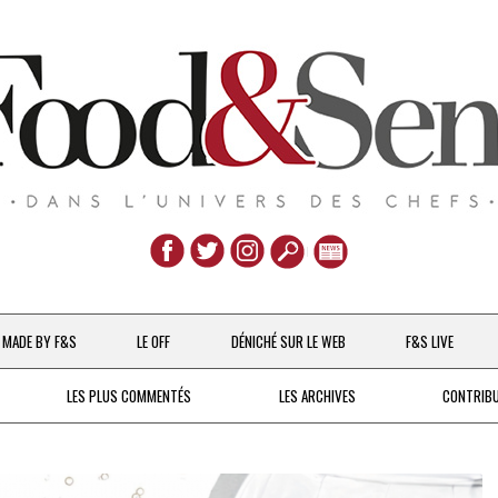
Aller
au
MADE BY F&S
LE OFF
DÉNICHÉ SUR LE WEB
F&S LIVE
contenu
CHEFS & ACTUALITÉS
LES PLUS COMMENTÉS
LES ARCHIVES
CONTRIB
UNE POULE SUR UN MUR
DE 2007 À 2015
À LA PETITE CUILLÈRE
DEPUIS 2016