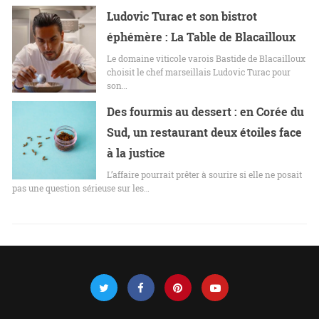
Ludovic Turac et son bistrot
éphémère : La Table de Blacailloux
Le domaine viticole varois Bastide de Blacailloux
choisit le chef marseillais Ludovic Turac pour
son…
Des fourmis au dessert : en Corée du
Sud, un restaurant deux étoiles face
à la justice
L’affaire pourrait prêter à sourire si elle ne posait
pas une question sérieuse sur les…