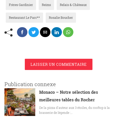
Frères Gardinier
Reims
Relais & Châteaux
Restaurant Le Parc**
Rosalie Boucher
LAISSER UN COMMENTAIRE
Publication connexe
Monaco – Notre sélection des
meilleures tables du Rocher
De la pizza d'auteur aux 3 étoiles, du rooftop à la
brasserie de légende :…