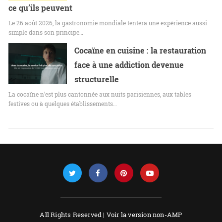
ce qu’ils peuvent
Le 26 août 2026, la gastronomie mondiale tentera une expérience aussi
simple dans son principe…
Cocaïne en cuisine : la restauration
face à une addiction devenue
structurelle
La cocaïne n’est plus cantonnée aux nuits parisiennes, aux tables
festives ou à quelques établissements…
All Rights Reserved |
Voir la version non-AMP