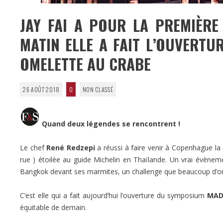
JAY FAI A POUR LA PREMIÈRE 
MATIN ELLE A FAIT L’OUVERTU
OMELETTE AU CRABE
26 AOÛT 2018
0
NON CLASSÉ
Quand deux légendes se rencontrent !
Le chef
René Redzepi
a réussi à faire venir à Copenhague la
rue ) étoilée au guide Michelin en Thaïlande. Un vrai évènemen
Bangkok devant ses marmites, un challenge que beaucoup d’organ
C’est elle qui a fait aujourd’hui l’ouverture du symposium
MAD
équitable de demain.