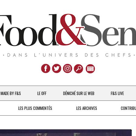
Aller
au
MADE BY F&S
LE OFF
DÉNICHÉ SUR LE WEB
F&S LIVE
contenu
CHEFS & ACTUALITÉS
LES PLUS COMMENTÉS
LES ARCHIVES
CONTRIB
UNE POULE SUR UN MUR
DE 2007 À 2015
À LA PETITE CUILLÈRE
DEPUIS 2016