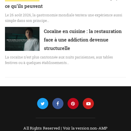
ce qu’ils peuvent
Le 26 août 2026, la gastronomie mondiale tentera une expérience aussi
simple dans son principe…
Cocaïne en cuisine : la restauration
face à une addiction devenue
structurelle
La cocaïne n’est plus cantonnée aux nuits parisiennes, aux tables
festives ou à quelques établissements…
All Rights Reserved |
Voir la version non-AMP