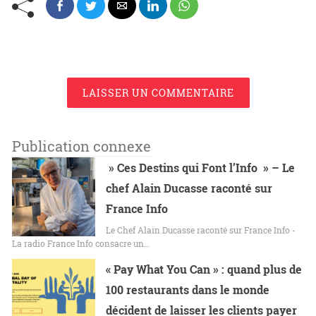
LAISSER UN COMMENTAIRE
Publication connexe
» Ces Destins qui Font l’Info » – Le
chef Alain Ducasse raconté sur
France Info
Le Chef Alain Ducasse raconté sur France Info -
La radio France Info consacre un…
« Pay What You Can » : quand plus de
100 restaurants dans le monde
décident de laisser les clients payer