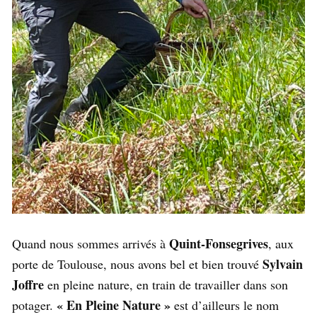
Quint-Fonsegrives
Quand nous sommes arrivés à
, aux
Sylvain
porte de Toulouse, nous avons bel et bien trouvé
Joffre
en pleine nature, en train de travailler dans son
« En Pleine Nature »
potager.
est d’ailleurs le nom