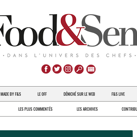
Aller
au
MADE BY F&S
LE OFF
DÉNICHÉ SUR LE WEB
F&S LIVE
contenu
CHEFS & ACTUALITÉS
LES PLUS COMMENTÉS
LES ARCHIVES
CONTRIB
UNE POULE SUR UN MUR
DE 2007 À 2015
À LA PETITE CUILLÈRE
DEPUIS 2016