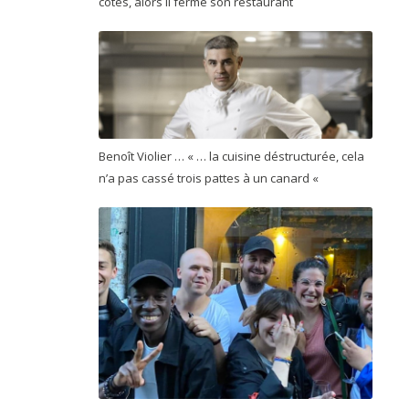
côtés, alors il ferme son restaurant
Benoît Violier … « … la cuisine déstructurée, cela
n’a pas cassé trois pattes à un canard «