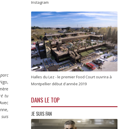
Instagram
 porc
Halles du Lez - le premier Food Court ouvrira à
Ngo,
Montpellier début d'année 2019
mère
ré tu
DANS LE TOP
Avec
enne,
JE SUIS FAN
 suis