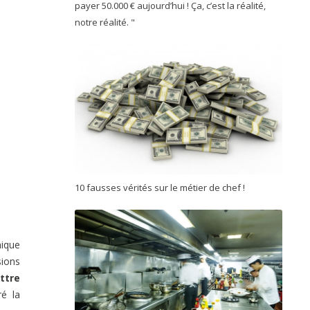
payer 50.000 € aujourd’hui ! Ça, c’est la réalité,
notre réalité. "
10 fausses vérités sur le métier de chef !
mique
sions
ttre
ré la