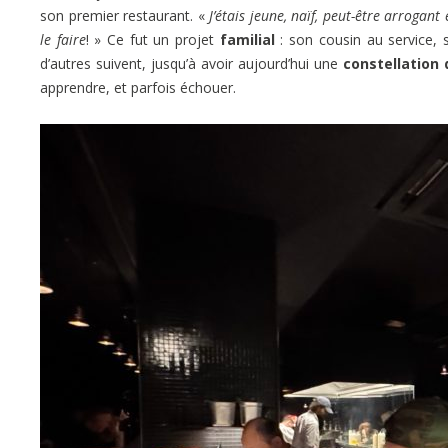
son premier restaurant. «
J’étais jeune, naïf, peut-être arrogant
le faire
! » Ce fut un projet
familial
: son cousin au service, 
d’autres suivent, jusqu’à avoir aujourd’hui une
constellation
apprendre, et parfois échouer.