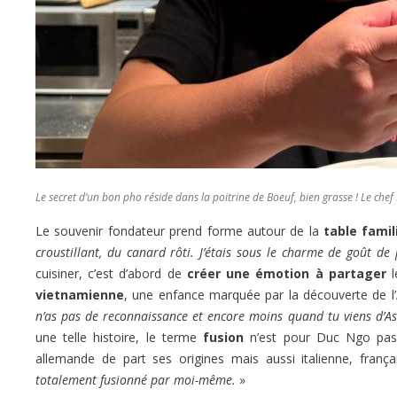
Le secret d’un bon pho réside dans la poitrine de Boeuf, bien grasse ! Le c
Le souvenir fondateur prend forme autour de la
table famil
croustillant, du canard rôti. J’étais sous le charme de goût d
cuisiner, c’est d’abord de
créer une émotion à partager
l
vietnamienne
, une enfance marquée par la découverte de l’
n’as pas de reconnaissance et encore moins quand tu viens d’Asi
une telle histoire, le terme
fusion
n’est pour Duc Ngo pas u
allemande de part ses origines mais aussi italienne, franç
totalement fusionné par moi-même.
»