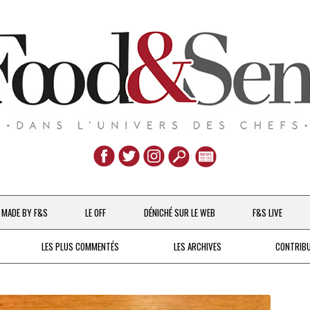
Aller
au
MADE BY F&S
LE OFF
DÉNICHÉ SUR LE WEB
F&S LIVE
contenu
CHEFS & ACTUALITÉS
LES PLUS COMMENTÉS
LES ARCHIVES
CONTRIB
UNE POULE SUR UN MUR
DE 2007 À 2015
À LA PETITE CUILLÈRE
DEPUIS 2016