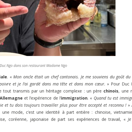
hef Duc Ngo dans son restaurant Madame Ngo
iale
. «
Mon oncle était un chef cantonais. Je me souviens du goût du
e poivre et je l’ai gardé dans ma tête et dans mon cœur.
» Pour Duc 
e tout transmis par un héritage complexe : un père
chinois
, une 
Allemagne
et l’expérience de l’
immigration
. «
Quand tu est immig
e et tu dois toujours travailler plus pour être accepté et reconnu !
» 
ne mode, c’est une identité à part entière : chinoise, vietnami
aise, coréenne, japonaise de part ses expériences de travail, «
Je