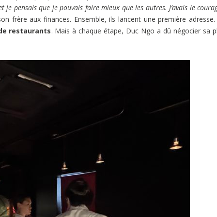
 et je pensais que je pouvais faire mieux que les autres. J’avais le coura
son frère aux finances. Ensemble, ils lancent une première adresse.
 de restaurants
. Mais à chaque étape, Duc Ngo a dû négocier sa p