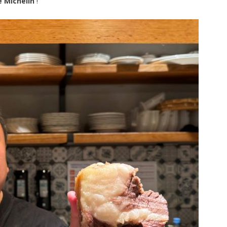
e Michelin
!