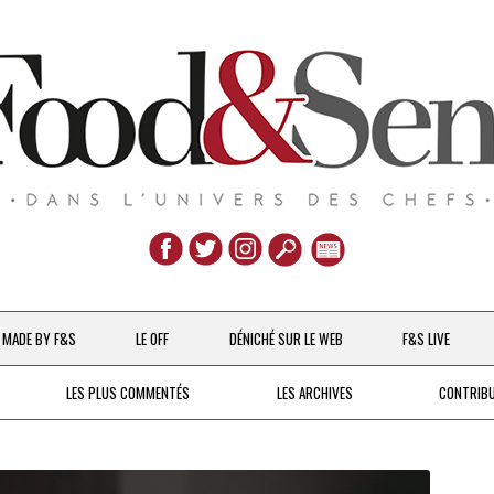
Aller
au
MADE BY F&S
LE OFF
DÉNICHÉ SUR LE WEB
F&S LIVE
contenu
CHEFS & ACTUALITÉS
LES PLUS COMMENTÉS
LES ARCHIVES
CONTRIB
UNE POULE SUR UN MUR
DE 2007 À 2015
À LA PETITE CUILLÈRE
DEPUIS 2016