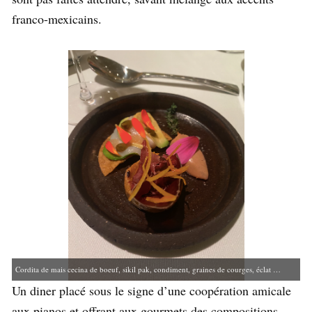
franco-mexicains.
Cordita de mais cecina de boeuf, sikil pak, condiment, graines de courges, éclat citron jaune
Un diner placé sous le signe d’une coopération amicale
Tostada de maïs, Saint-Jacques, avocat, condiment yuzu pimenté (Photo DHV)
aux pianos et offrant aux gourmets des compositions