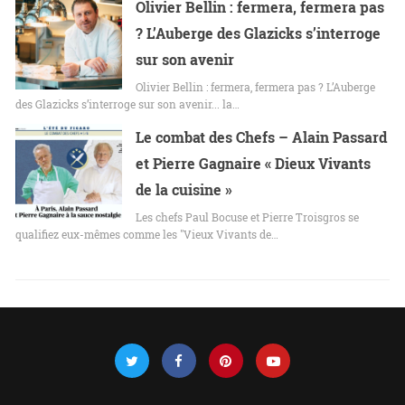
Olivier Bellin : fermera, fermera pas
? L’Auberge des Glazicks s’interroge
sur son avenir
Olivier Bellin : fermera, fermera pas ? L’Auberge
des Glazicks s’interroge sur son avenir... la…
Le combat des Chefs – Alain Passard
et Pierre Gagnaire « Dieux Vivants
de la cuisine »
Les chefs Paul Bocuse et Pierre Troisgros se
qualifiez eux-mêmes comme les "Vieux Vivants de…