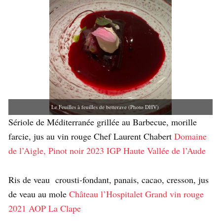
Le Feuilles à feuilles de betterave (Photo DHV)
Sériole de Méditerranée grillée au Barbecue, morille
farcie, jus au vin rouge Chef Laurent Chabert
Domaine
de l’Aigle, Pinot noir 2023 IGP Haute Vallée de l’Aude
Ris de veau crousti-fondant, panais, cacao, cresson, jus
de veau au mole
Château l’Hospitalet Grand vin rouge
2021 AOP La Clape