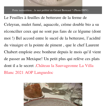
Petite indiscrétion…le met préféré de Gérard Bertrand ! (Photo DHV)
Le Feuilles à feuilles de betterave de la ferme de
Celeyran, mulet fumé, aquacole, crème double bio a su
réconcilier ceux qui ne sont pas fans de ce légume (dont
moi !) Bel accord entre le sucré de la betterave, l’acidité
du vinaigre et la pointe de piment , que le chef Laurent
Chabert emploie avec bonheur depuis le mois qu’il vient
de passer au Mexique! Un petit plus qui relève ces plats
dont il a le secret .
Château la Sauvageonne La Villa
Blanc 2021 AOP Languedoc