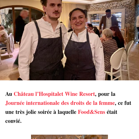
Au
Château l’Hospitalet Wine Resort
, pour la
Journée internationale des droits de la femme
, ce fut
une très jolie soirée à laquelle
Food&Sens
était
convié.