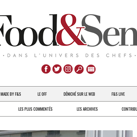
Aller
au
MADE BY F&S
LE OFF
DÉNICHÉ SUR LE WEB
F&S LIVE
contenu
CHEFS & ACTUALITÉS
LES PLUS COMMENTÉS
LES ARCHIVES
CONTRIB
UNE POULE SUR UN MUR
DE 2007 À 2015
À LA PETITE CUILLÈRE
DEPUIS 2016