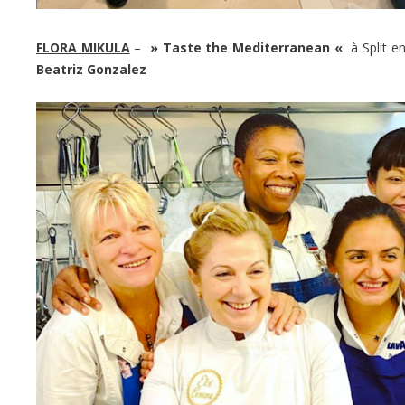
FLORA MIKULA
–
» Taste the Mediterranean «
à Split e
Beatriz Gonzalez