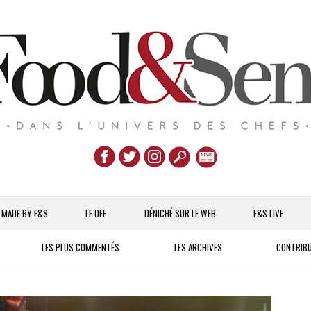
Aller
au
MADE BY F&S
LE OFF
DÉNICHÉ SUR LE WEB
F&S LIVE
contenu
CHEFS & ACTUALITÉS
LES PLUS COMMENTÉS
LES ARCHIVES
CONTRIB
UNE POULE SUR UN MUR
DE 2007 À 2015
À LA PETITE CUILLÈRE
DEPUIS 2016