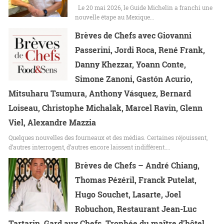
Le 20 mai 2026, le Guide Michelin a franchi une
nouvelle étape au Mexique…
Brèves de Chefs avec Giovanni
Passerini, Jordi Roca, René Frank,
Danny Khezzar, Yoann Conte,
Simone Zanoni, Gastón Acurio,
Mitsuharu Tsumura, Anthony Vásquez, Bernard
Loiseau, Christophe Michalak, Marcel Ravin, Glenn
Viel, Alexandre Mazzia
Quelques nouvelles des fourneaux et des médias. Certaines réjouissent,
d’autres interrogent, d’autres encore laissent indifférent.…
Brèves de Chefs – André Chiang,
Thomas Pézéril, Franck Putelat,
Hugo Souchet, Lasarte, Joel
Robuchon, Restaurant Jean-Luc
Tartarin, Gard aux Chefs, Trophée du maître d’hôtel,