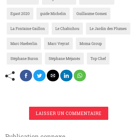
Egast 2020
guide Michelin
Guillaume Gomez
La Fontaine Gaillon
Le Chabichou
Le Jardin des Plumes
Marc Haeberlin
Marc Veyrat
Moma Group
Stéphane Buron
Stéphane Méjanès
Top Chef
LAISSER UN COMMENTAIRE
Publication connexe