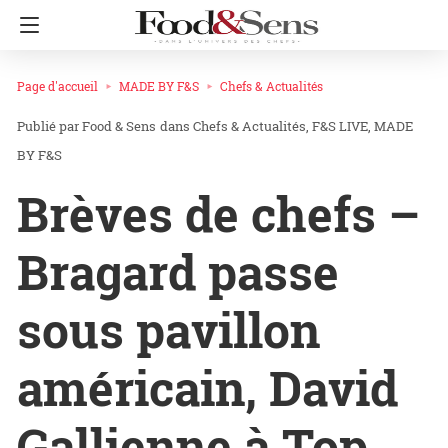
Page d'accueil
MADE BY F&S
Chefs & Actualités
Food & Sens
dans
Chefs & Actualités
F&S LIVE
MADE
BY F&S
Brèves de chefs –
Bragard passe
sous pavillon
américain, David
Gallienne à Top