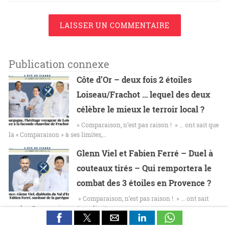
LAISSER UN COMMENTAIRE
Publication connexe
Côte d’Or – deux fois 2 étoiles
Loiseau/Frachot … lequel des deux
célèbre le mieux le terroir local ?
» Comparaison, n’est pas raison ! » … ont sait que
la « Comparaison » à ses limites,…
Glenn Viel et Fabien Ferré – Duel à
couteaux tirés – Qui remportera le
combat des 3 étoiles en Provence ?
» Comparaison, n’est pas raison ! » … ont sait
que la « Comparaison » à ses limites,…
La Maison Bocuse et La Mère